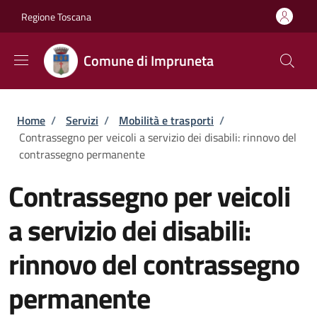
Salta al contenuto principale
Skip to footer content
Regione Toscana
Comune di Impruneta
Briciole di pane
Home
/
Servizi
/
Mobilità e trasporti
/
Contrassegno per veicoli a servizio dei disabili: rinnovo del
contrassegno permanente
Contrassegno per veicoli
a servizio dei disabili:
rinnovo del contrassegno
permanente