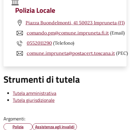
Polizia Locale
Piazza Buondelmonti, 41 50023 Impruneta (FI)
comando.pm@comune.impruneta.fi.it
(Email)
0552011290
(Telefono)
comune.impruneta@postacert.toscana.it
(PEC)
Strumenti di tutela
Tutela amministrativa
Tutela giurisdizionale
Argomenti:
Polizia
Assistenza agli invalidi