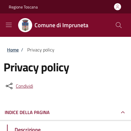
Salta al contenuto principale
Skip to footer content
Regione Toscana
Comune di Impruneta
Briciole di pane
Home
/
Privacy policy
Privacy policy
Condividi
INDICE DELLA PAGINA
Descrizione