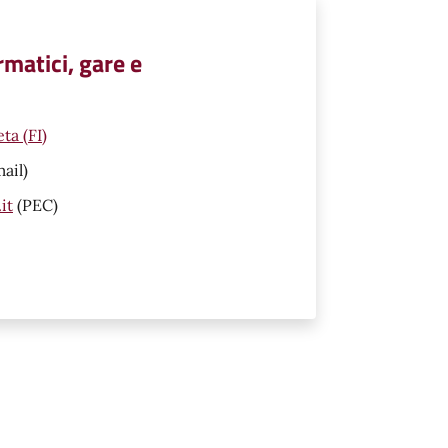
ormatici, gare e
ta (FI)
ail)
it
(PEC)