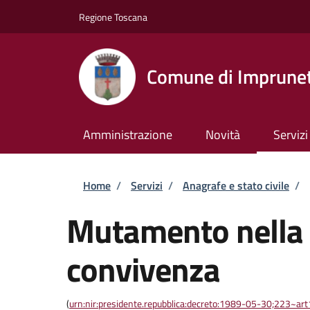
Salta al contenuto principale
Skip to footer content
Regione Toscana
Comune di Imprune
Amministrazione
Novità
Servizi
Briciole di pane
Home
/
Servizi
/
Anagrafe e stato civile
/
Mutamento nella 
convivenza
(
urn:nir:presidente.repubblica:decreto:1989-05-30;223~ar