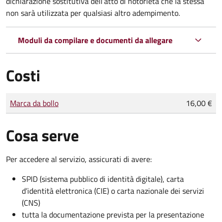
dichiarazione sostitutiva dell’atto di notorietà che la stessa
non sarà utilizzata per qualsiasi altro adempimento.
Moduli da compilare e documenti da allegare
Costi
Tipo di pagamento
Importo
Marca da bollo
16,00 €
Cosa serve
Per accedere al servizio, assicurati di avere:
SPID (sistema pubblico di identità digitale), carta
d’identità elettronica (CIE) o carta nazionale dei servizi
(CNS)
tutta la documentazione prevista per la presentazione