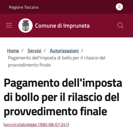
Salta al contenuto principale
Skip to footer content
Regione Toscana
Comune di Impruneta
Briciole di pane
Home
/
Servizi
/
Autorizzazioni
/
Pagamento dell'imposta di bollo per il rilascio del
provvedimento finale
Pagamento dell'imposta
di bollo per il rilascio del
provvedimento finale
(
urn:nir:stato:legge:1990-08-07;241
)