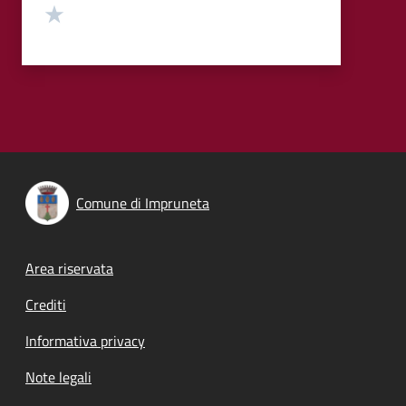
Valuta 1 stelle su 5
Comune di Impruneta
Footer menu
Area riservata
Crediti
Informativa privacy
Note legali