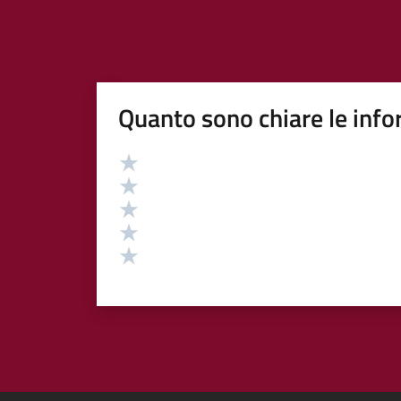
Quanto sono chiare le info
Valutazione
Valuta 5 stelle su 5
Valuta 4 stelle su 5
Valuta 3 stelle su 5
Valuta 2 stelle su 5
Valuta 1 stelle su 5