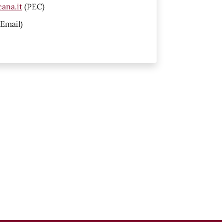
ana.it
(PEC)
Email)