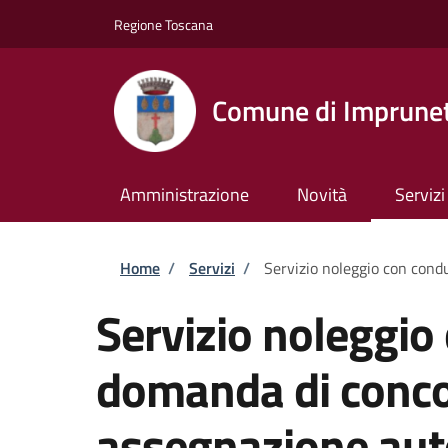
Salta al contenuto principale
Skip to footer content
Regione Toscana
Comune di Imprune
Amministrazione
Novità
Servizi
Briciole di pane
Home
/
Servizi
/
Servizio noleggio con cond
Servizio noleggio
domanda di conco
assegnazione aut