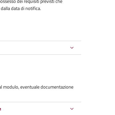
n possesso dei requisiti previsti che
alla data di notifica.
re al modulo, eventuale documentazione
e