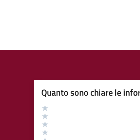
Quanto sono chiare le info
Valutazione
Valuta 5 stelle su 5
Valuta 4 stelle su 5
Valuta 3 stelle su 5
Valuta 2 stelle su 5
Valuta 1 stelle su 5