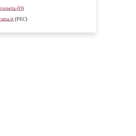
runeta (FI)
ana.it
(PEC)