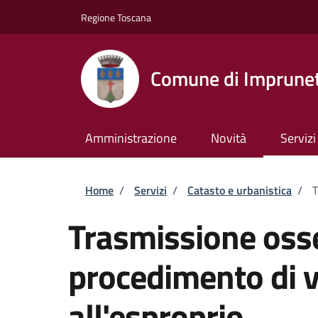
Salta al contenuto principale
Skip to footer content
Regione Toscana
Comune di Imprune
Amministrazione
Novità
Servizi
Briciole di pane
Home
/
Servizi
/
Catasto e urbanistica
/
T
Trasmissione oss
procedimento di v
all'esproprio