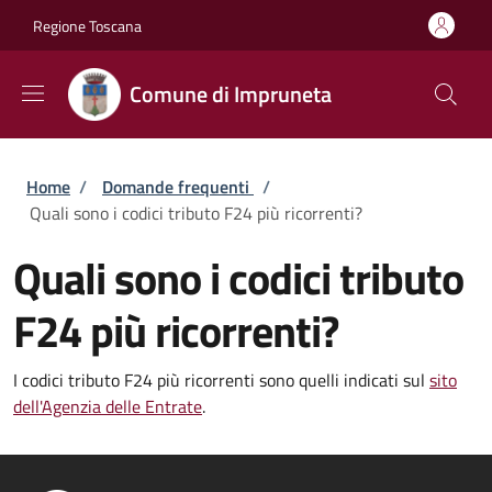
Salta al contenuto principale
Skip to footer content
Regione Toscana
Comune di Impruneta
Briciole di pane
Home
/
Domande frequenti
/
Quali sono i codici tributo F24 più ricorrenti?
Quali sono i codici tributo
F24 più ricorrenti?
I codici tributo F24 più ricorrenti sono quelli indicati sul
sito
dell'Agenzia delle Entrate
.