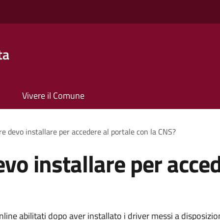
ta
Vivere il Comune
e devo installare per accedere al portale con la CNS?
vo installare per acced
nline abilitati dopo aver installato i driver messi a disposizi