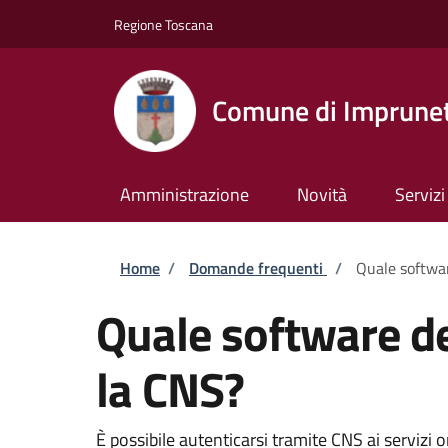
Salta al contenuto principale
Skip to footer content
Regione Toscana
Comune di Imprune
Amministrazione
Novità
Servizi
Briciole di pane
Home
/
Domande frequenti
/
Quale softwar
Quale software de
la CNS?
È possibile autenticarsi tramite CNS ai servizi o