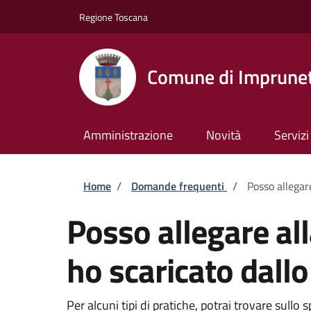
Salta al contenuto principale
Skip to footer content
Regione Toscana
Comune di Imprune
Amministrazione
Novità
Servizi
Briciole di pane
Home
/
Domande frequenti
/
Posso allegar
Posso allegare al
ho scaricato dallo
Per alcuni tipi di pratiche, potrai trovare sul