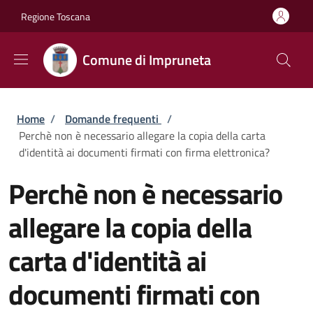
Salta al contenuto principale
Skip to footer content
Regione Toscana
Comune di Impruneta
Briciole di pane
Home
/
Domande frequenti
/
Perchè non è necessario allegare la copia della carta
d'identità ai documenti firmati con firma elettronica?
Perchè non è necessario
allegare la copia della
carta d'identità ai
documenti firmati con