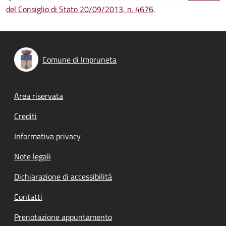
del Consiglio di Stato 20/09/2013, n. 4676
.
Comune di Impruneta
Footer menu
Area riservata
Crediti
Informativa privacy
Note legali
Dichiarazione di accessibilità
Contatti
Prenotazione appuntamento