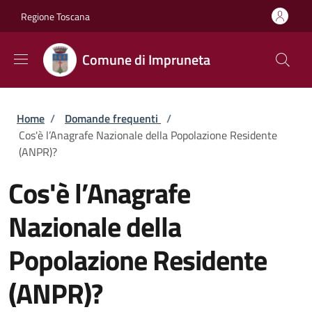
Salta al contenuto principale
Skip to footer content
Regione Toscana
Comune di Impruneta
Briciole di pane
Home
/
Domande frequenti
/
Cos'è l’Anagrafe Nazionale della Popolazione Residente
(ANPR)?
Cos'è l’Anagrafe
Nazionale della
Popolazione Residente
(ANPR)?