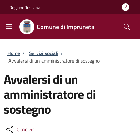
Salta al contenuto principale
Skip to footer content
Regione Toscana
Comune di Impruneta
Briciole di pane
Home
/
Servizi sociali
/
Avvalersi di un amministratore di sostegno
Avvalersi di un
amministratore di
sostegno
Condividi