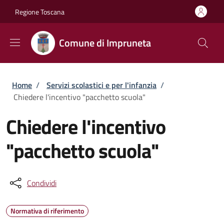
Salta al contenuto principale
Skip to footer content
Regione Toscana
Comune di Impruneta
Briciole di pane
Home
/
Servizi scolastici e per l'infanzia
/
Chiedere l'incentivo "pacchetto scuola"
Chiedere l'incentivo
"pacchetto scuola"
Condividi
Normativa di riferimento