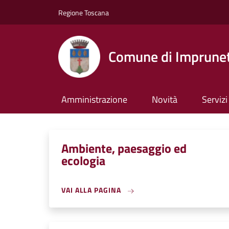
Salta al contenuto principale
Skip to footer content
Regione Toscana
Comune di Imprune
Amministrazione
Novità
Servizi
Ambiente, paesaggio ed
ecologia
VAI ALLA PAGINA