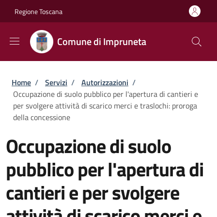
Salta al contenuto principale
Skip to footer content
Regione Toscana
Comune di Impruneta
Briciole di pane
Home
/
Servizi
/
Autorizzazioni
/
Occupazione di suolo pubblico per l'apertura di cantieri e
per svolgere attività di scarico merci e traslochi: proroga
della concessione
Occupazione di suolo
pubblico per l'apertura di
cantieri e per svolgere
attività di scarico merci e