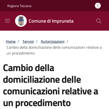
Salta al contenuto principale
Skip to footer content
Regione Toscana
Comune di Impruneta
Briciole di pane
Home
/
Servizi
/
Autorizzazioni
/
Cambio della domiciliazione delle comunicazioni relative a
un procedimento
Cambio della
domiciliazione delle
comunicazioni relative a
un procedimento