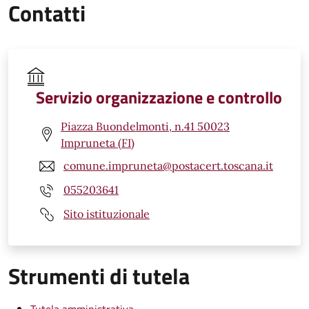
Contatti
Servizio organizzazione e controllo
Piazza Buondelmonti, n.41 50023
Impruneta (FI)
comune.impruneta@postacert.toscana.it
055203641
Sito istituzionale
Strumenti di tutela
Tutela amministrativa