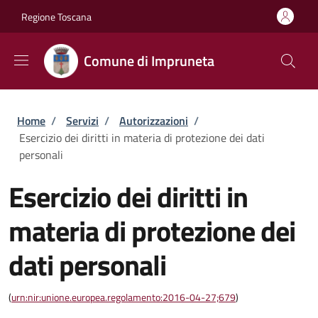
Salta al contenuto principale
Skip to footer content
Regione Toscana
Comune di Impruneta
Briciole di pane
Home
/
Servizi
/
Autorizzazioni
/
Esercizio dei diritti in materia di protezione dei dati
personali
Esercizio dei diritti in
materia di protezione dei
dati personali
(
urn:nir:unione.europea.regolamento:2016-04-27;679
)