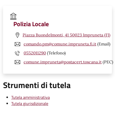
Polizia Locale
Piazza Buondelmonti, 41 50023 Impruneta (FI)
comando.pm@comune.impruneta.fi.it
(Email)
0552011290
(Telefono)
comune.impruneta@postacert.toscana.it
(PEC)
Strumenti di tutela
Tutela amministrativa
Tutela giurisdizionale