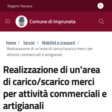
Salta al contenuto principale
Skip to footer content
Regione Toscana
Comune di Impruneta
Briciole di pane
Home
/
Servizi
/
Mobilità e trasporti
/
Realizzazione di un'area di carico/scarico merci per
attività commerciali e artigianali
Realizzazione di un'area
di carico/scarico merci
per attività commerciali e
artigianali