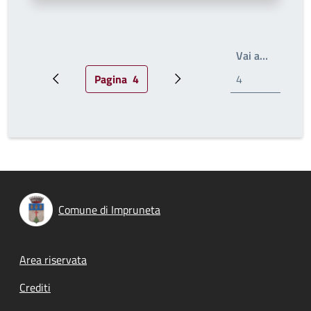
Write th
Vai a…
Pagina
4
Pagina precedente
Pagina attuale
Prossima pagina
Comune di Impruneta
Footer menu
Area riservata
Crediti